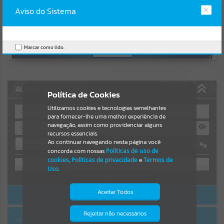
Uncaught SyntaxError: Unexpected token '('
https://paraiso.atende.net/cidadao/pagina/static/bundle/wpo_index
Aviso do Sistema
Resultados para
""
_2_base_l2_portal_editores_sync_3ba9655521e5dc3057147727b70d
6ac3.js?v=e79a7b9c:47
Verificar Mais Detalhes
Portais
Marcar como lido.
OK
Por favor, aguarde...
NOTÍCIAS
AUTOATENDIMENTO
Política de Cookies
Por favor, aguarde...
Utilizamos cookies e tecnologias semelhantes
para fornecer-lhe uma melhor experiência de
navegação, assim como providenciar alguns
recursos essenciais.
SUBPORTAIS
Ao continuar navegando nesta página você
Entrar
concorda com nossas
Políticas de uso de
OU
Por favor, aguarde...
cookies
,
Políticas de privacidade
e
Termos de
Uso
.
Cadastre-se
|
Recuperar Senha
SERVIÇOS
Aceitar Todos
ACESSAR SEM LOGIN
Por favor, aguarde...
Rejeitar não necessários
Isto significa que diversos recursos
NOTA FISCAL ELETRÔNICA