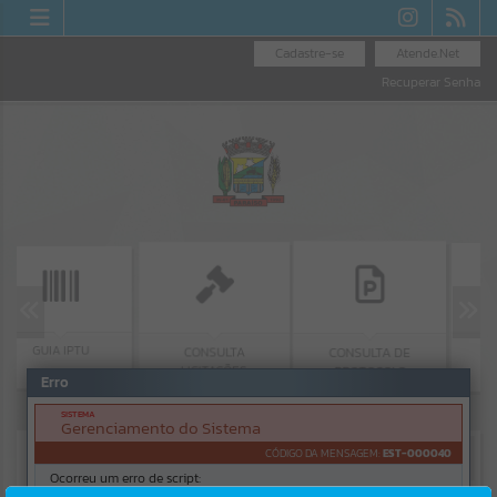
Cadastre-se
Atende.Net
Recuperar Senha
UIA IPTU
OUVID
CONSULTA
CONSULTA DE
LICITAÇÕES
PROTOCOLO
Erro
SISTEMA
Gerenciamento do Sistema
CÓDIGO DA MENSAGEM:
EST-000040
Ocorreu um erro de script: