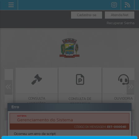
Cadastre-se
Atende.Net
Recuperar Senha
CONSULTA
OUVIDORIA
CONSULTA DE
LICITAÇÕES
PROTOCOLO
Erro
SISTEMA
Gerenciamento do Sistema
CÓDIGO DA MENSAGEM:
EST-000040
Ocorreu um erro de script: