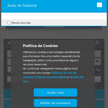
Uncaught SyntaxError: Unexpected token '('
https://paraiso.atende.net/cidadao/pagina/static/bundle/wpo_index
Aviso do Sistema
Resultados para
""
_2_base_l2_portal_editores_sync_3ba9655521e5dc3057147727b70d
6ac3.js?v=e79a7b9c:47
Verificar Mais Detalhes
Portais
Marcar como lido.
OK
Por favor, aguarde...
NOTÍCIAS
AUTOATENDIMENTO
Política de Cookies
Por favor, aguarde...
Utilizamos cookies e tecnologias semelhantes
para fornecer-lhe uma melhor experiência de
navegação, assim como providenciar alguns
recursos essenciais.
SUBPORTAIS
Ao continuar navegando nesta página você
Entrar
concorda com nossas
Políticas de uso de
OU
Por favor, aguarde...
cookies
,
Políticas de privacidade
e
Termos de
Uso
.
Cadastre-se
|
Recuperar Senha
SERVIÇOS
Aceitar Todos
ACESSAR SEM LOGIN
Por favor, aguarde...
Rejeitar não necessários
Isto significa que diversos recursos
NOTA FISCAL ELETRÔNICA