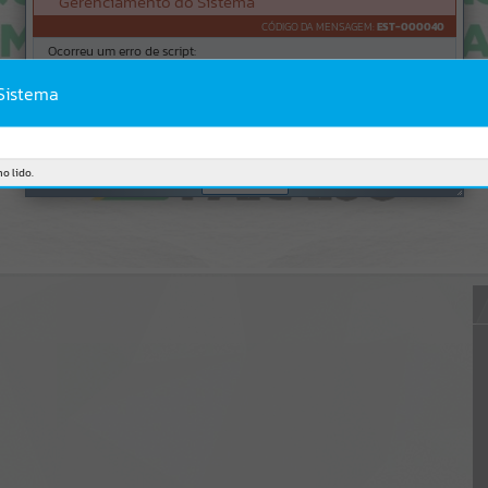
Gerenciamento do Sistema
CÓDIGO DA MENSAGEM:
EST-000040
Ocorreu um erro de script:
Uncaught SyntaxError: Unexpected token '('
https://paraiso.atende.net/cidadao/pagina/static/bundle/wpo_index_
 Sistema
2_base_l2_portal_editores_sync_3ba9655521e5dc3057147727b70d6a
c3.js?v=e79a7b9c:47
Verificar Mais Detalhes
o lido.
OK