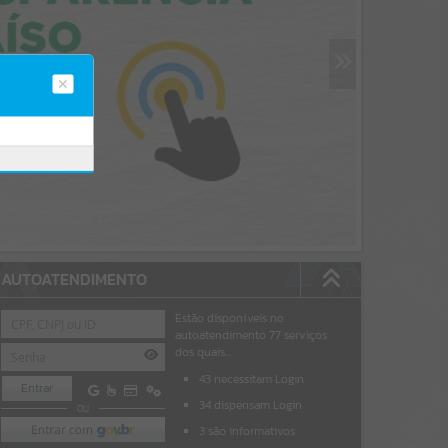
AUTOATENDIMENTO
Estão disponíveis no
autoatendimento
77
serviços
dos quais...
43
necessitam Login
Entrar
34
dispensam Login
OU
3
são informativos