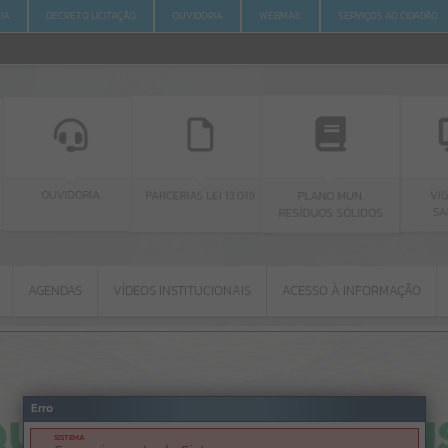
IA
DECRETO LICITAÇÃO
OUVIDORIA
WEBMAIL
SERVIÇOS AO CIDADÃO
A
PARCERIAS LEI 13.019
VIGILÂNCIA
PLANO MUN.
SANITÁRIA
RESÍDUOS SÓLIDOS
AGENDAS
VÍDEOS INSTITUCIONAIS
ACESSO À INFORMAÇÃO
AGENDAS
VÍDEOS INSTITUCIONAIS
ACESSO À INFORMAÇÃO
Por favor, aguarde...
Erro
SISTEMA