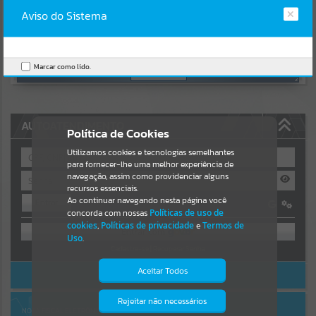
Uncaught SyntaxError: Unexpected token '('
https://paraiso.atende.net/cidadao/pagina/static/bundle/wpo_index
Aviso do Sistema
Resultados para
""
_2_base_l2_portal_editores_sync_3ba9655521e5dc3057147727b70d
6ac3.js?v=e79a7b9c:47
Verificar Mais Detalhes
Portais
Marcar como lido.
OK
Por favor, aguarde...
NOTÍCIAS
AUTOATENDIMENTO
Política de Cookies
Por favor, aguarde...
Utilizamos cookies e tecnologias semelhantes
para fornecer-lhe uma melhor experiência de
navegação, assim como providenciar alguns
recursos essenciais.
SUBPORTAIS
Ao continuar navegando nesta página você
Entrar
concorda com nossas
Políticas de uso de
OU
Por favor, aguarde...
cookies
,
Políticas de privacidade
e
Termos de
Uso
.
Cadastre-se
|
Recuperar Senha
SERVIÇOS
Aceitar Todos
ACESSAR SEM LOGIN
Por favor, aguarde...
Rejeitar não necessários
Isto significa que diversos recursos
NOTA FISCAL ELETRÔNICA